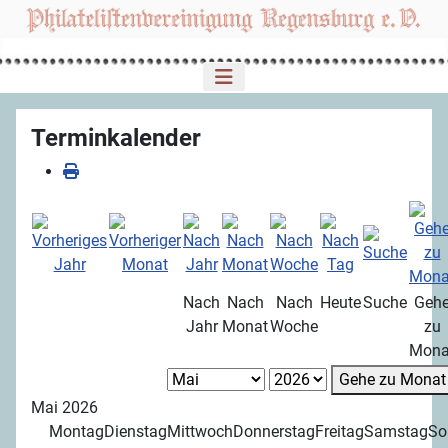
Terminkalender
Nach
Nach
Nach
Heute
Suche
Geh
Jahr
Monat
Woche
zu
Mona
Gehe zu Monat
Mai 2026
Montag
Dienstag
Mittwoch
Donnerstag
Freitag
Samstag
So