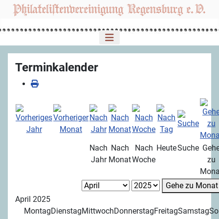
Terminkalender
Nach
Nach
Nach
Heute
Suche
Geh
Jahr
Monat
Woche
zu
Mona
Gehe zu Monat
April 2025
Montag
Dienstag
Mittwoch
Donnerstag
Freitag
Samstag
So